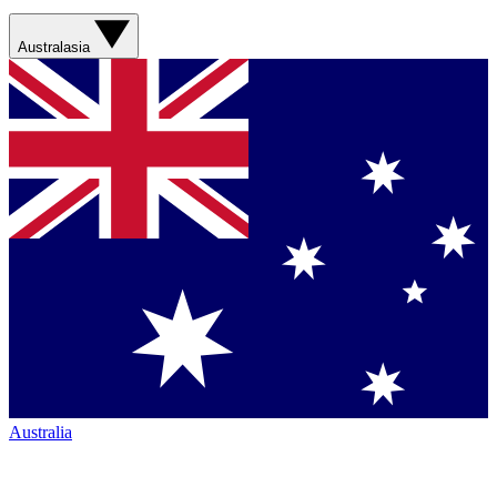
Australasia
Australia