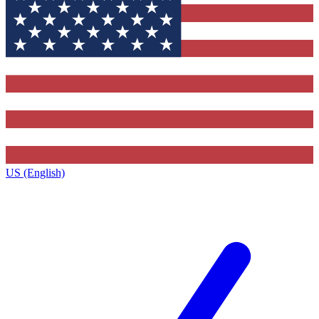
US (English)