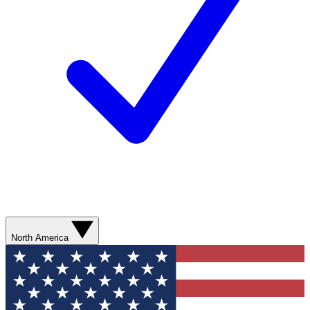
North America