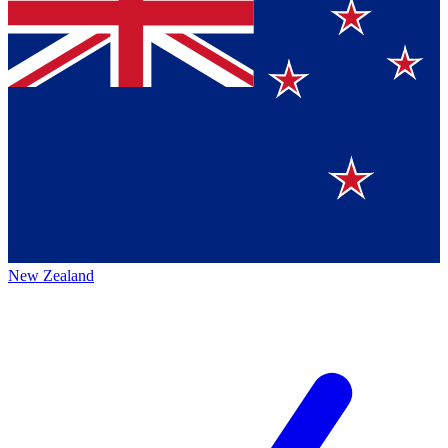
New Zealand