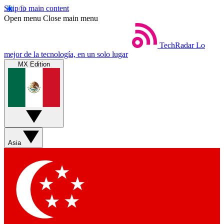
Skip to main content
Open menu
Close main menu
TechRadar
Lo
mejor de la tecnología, en un solo lugar
MX Edition
Asia