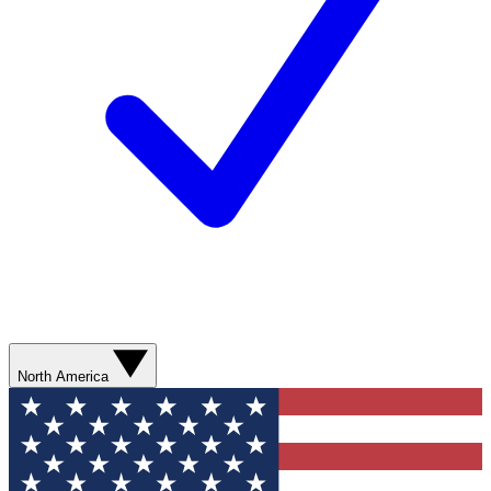
North America