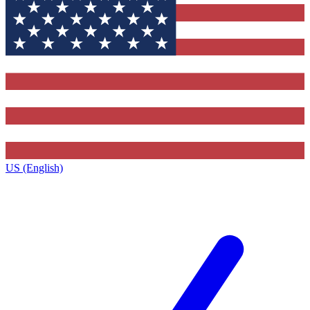
US (English)