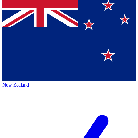
New Zealand