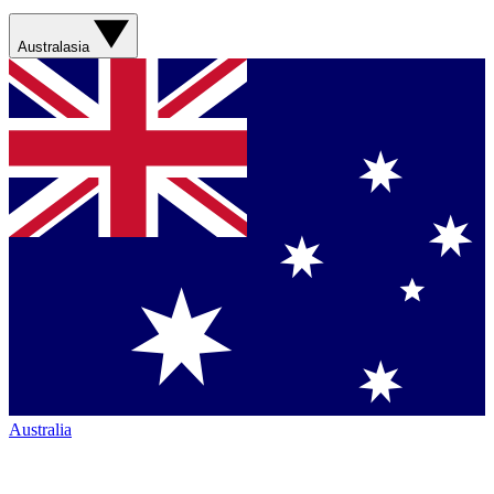
Australasia
Australia