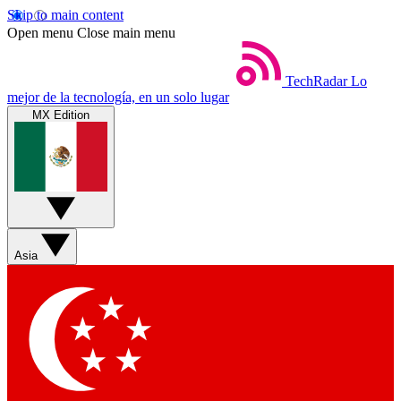
Skip to main content
Open menu
Close main menu
TechRadar
Lo
mejor de la tecnología, en un solo lugar
MX Edition
Asia