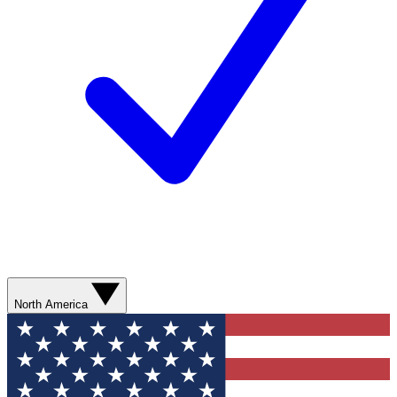
North America