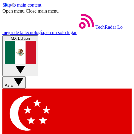
Skip to main content
Open menu
Close main menu
TechRadar
Lo
mejor de la tecnología, en un solo lugar
MX Edition
Asia