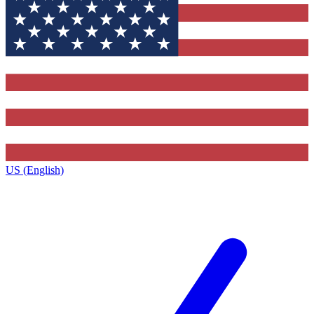
US (English)