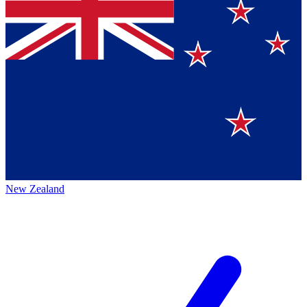
New Zealand