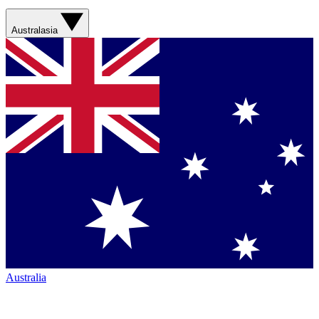
Australasia
Australia