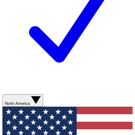
North America