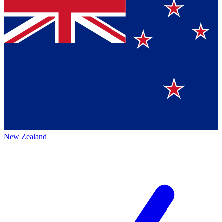
New Zealand