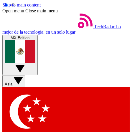
Skip to main content
Open menu
Close main menu
TechRadar
Lo
mejor de la tecnología, en un solo lugar
MX Edition
Asia