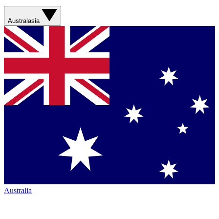
Australasia
Australia