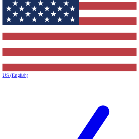
US (English)