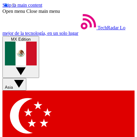
Skip to main content
Open menu
Close main menu
TechRadar
Lo
mejor de la tecnología, en un solo lugar
MX Edition
Asia