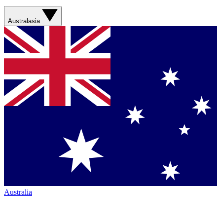
Australasia
Australia