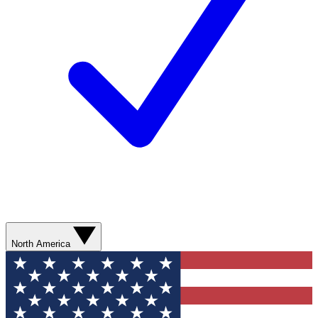
North America