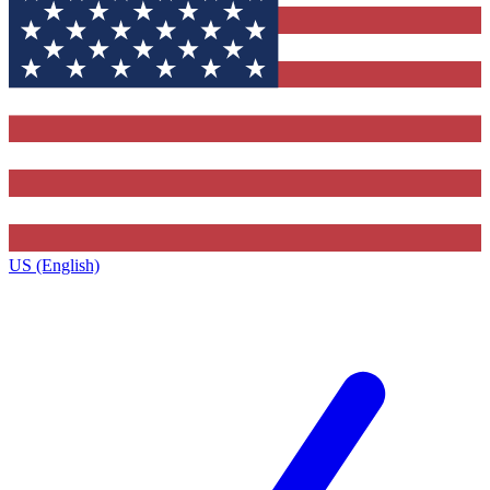
US (English)