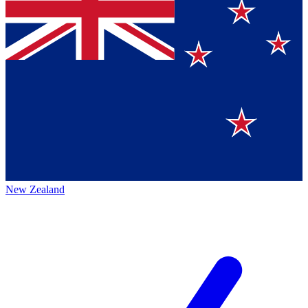
New Zealand