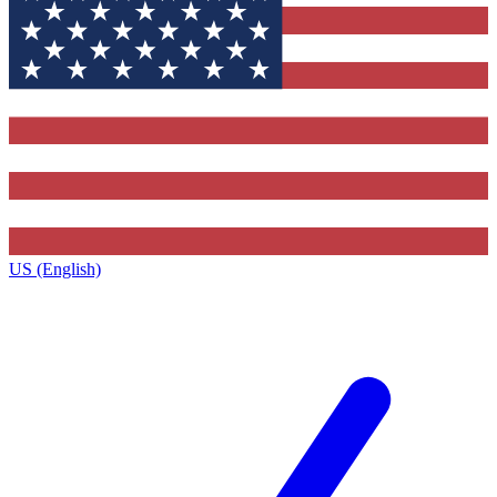
US (English)