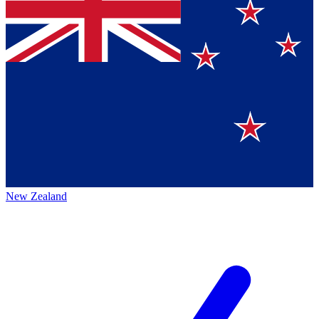
New Zealand