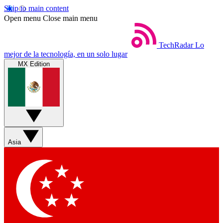
Skip to main content
Open menu
Close main menu
TechRadar
Lo
mejor de la tecnología, en un solo lugar
MX Edition
Asia