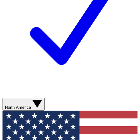
North America