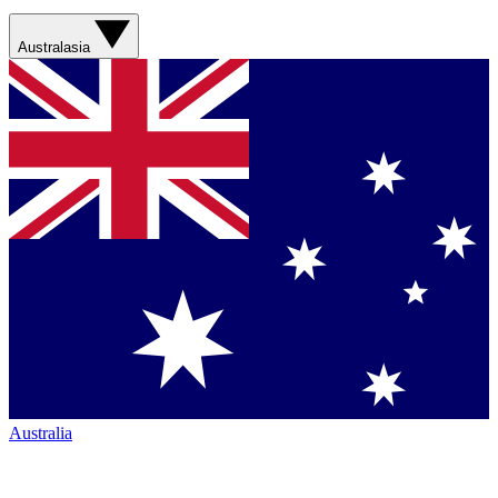
Australasia
Australia