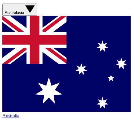
Australasia
Australia