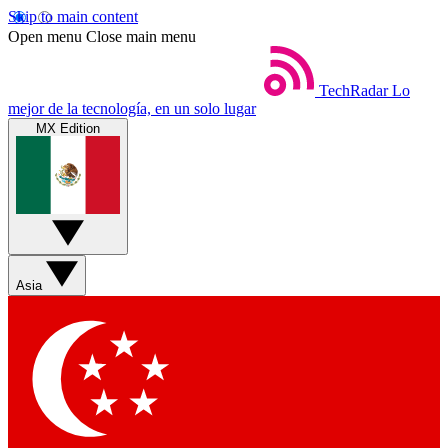
Skip to main content
Open menu
Close main menu
TechRadar
Lo
mejor de la tecnología, en un solo lugar
MX Edition
Asia