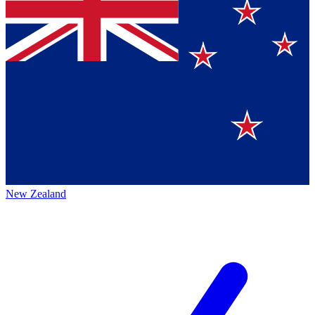
New Zealand