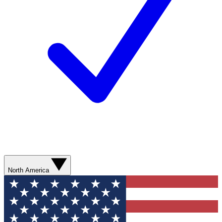
North America