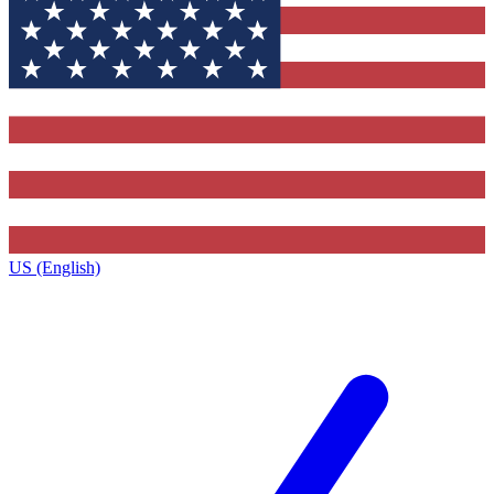
US (English)