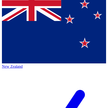
New Zealand