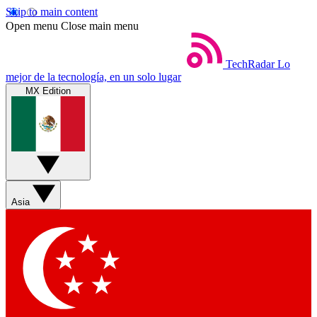
Skip to main content
Open menu
Close main menu
TechRadar
Lo
mejor de la tecnología, en un solo lugar
MX Edition
Asia