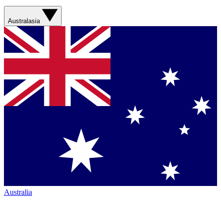
Australasia
Australia