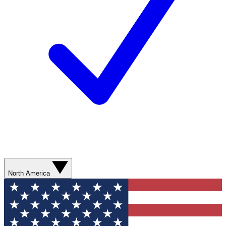
North America