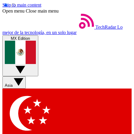
Skip to main content
Open menu
Close main menu
TechRadar
Lo
mejor de la tecnología, en un solo lugar
MX Edition
Asia