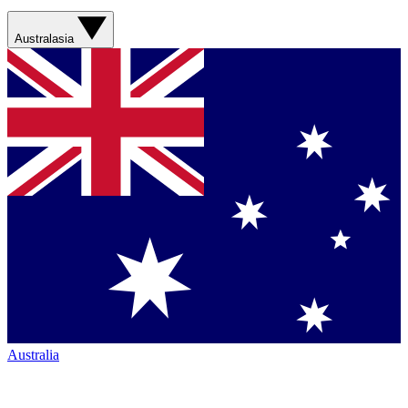
Australasia
Australia