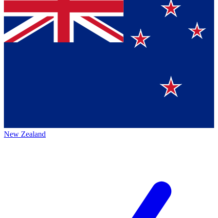
New Zealand