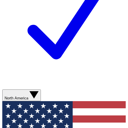
North America