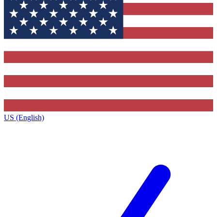
US (English)