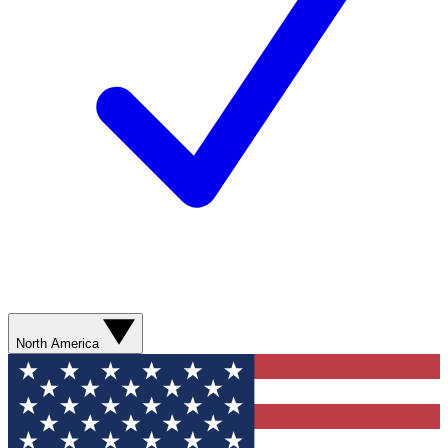
North America