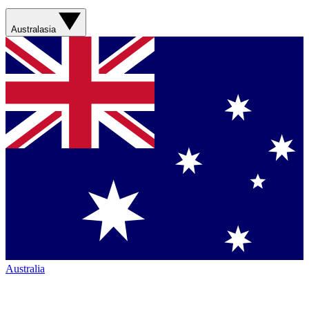
Australasia
Australia