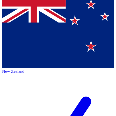
New Zealand