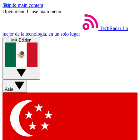
Skip to main content
Open menu
Close main menu
TechRadar
Lo
mejor de la tecnología, en un solo lugar
MX Edition
Asia