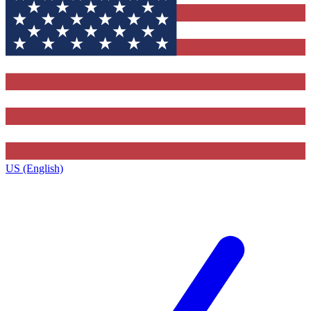
US (English)