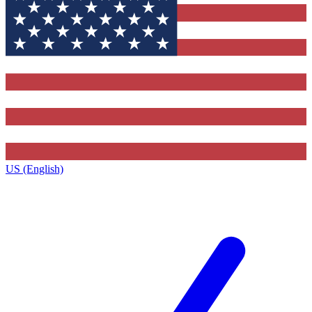
US (English)