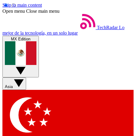
Skip to main content
Open menu
Close main menu
TechRadar
Lo
mejor de la tecnología, en un solo lugar
MX Edition
Asia