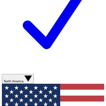
North America