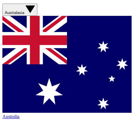
Australasia
Australia