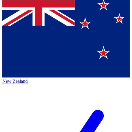
New Zealand