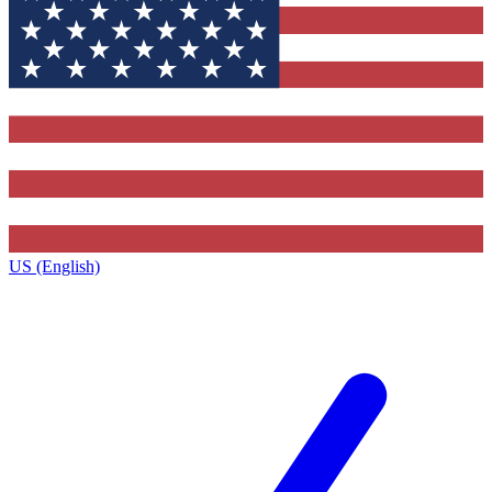
US (English)