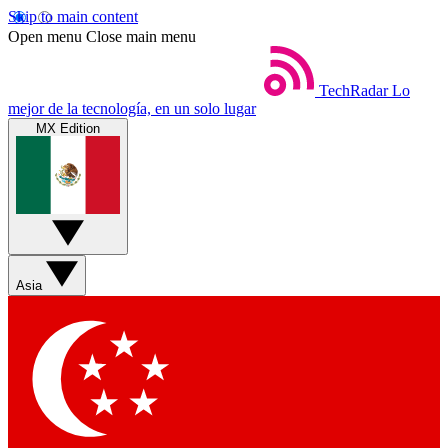
Skip to main content
Open menu
Close main menu
TechRadar
Lo
mejor de la tecnología, en un solo lugar
MX Edition
Asia