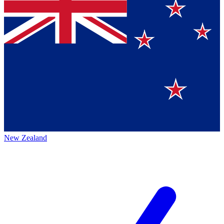
New Zealand