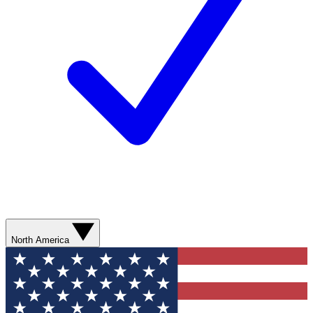
North America