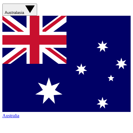
Australasia
Australia