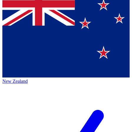
New Zealand