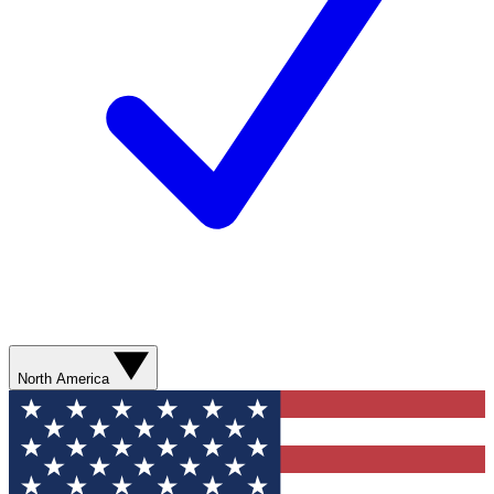
North America