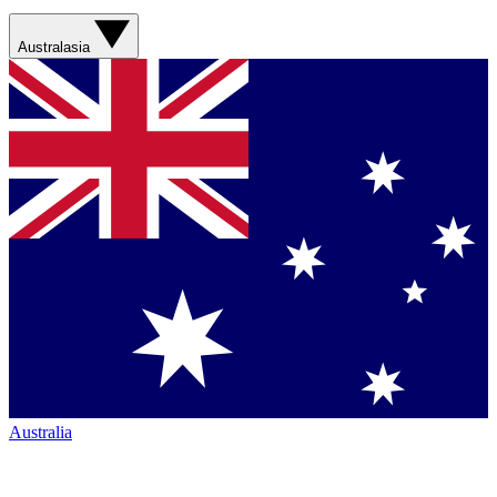
Australasia
Australia