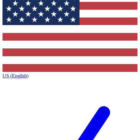
US (English)