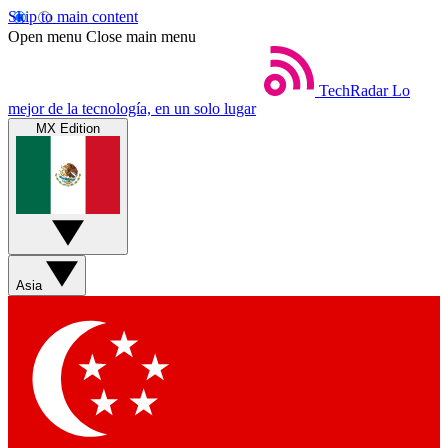
Skip to main content
Open menu
Close main menu
TechRadar
Lo
mejor de la tecnología, en un solo lugar
MX Edition
Asia