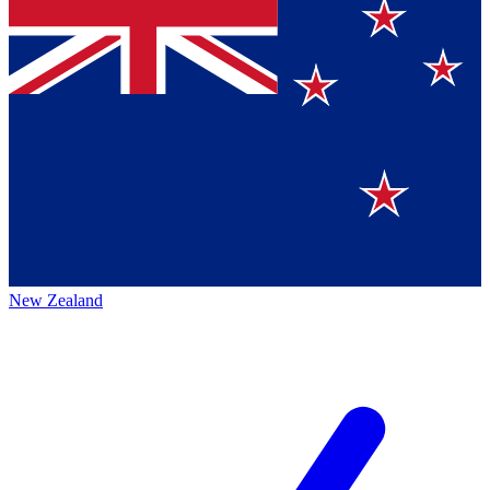
New Zealand