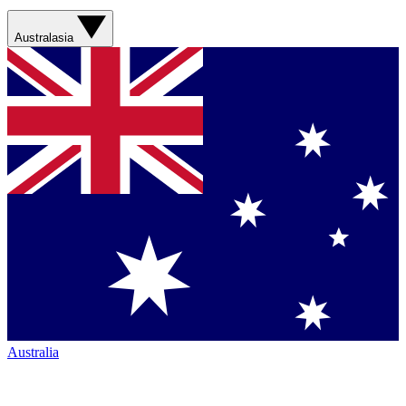
Australasia
Australia