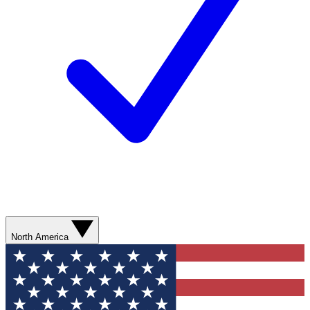
North America