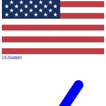
US (English)