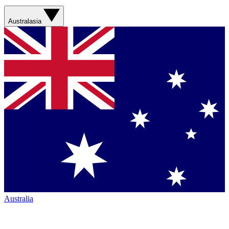
Australasia
Australia