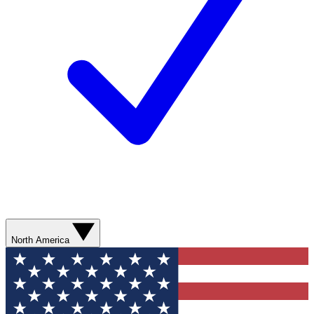
North America