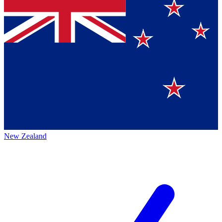
New Zealand