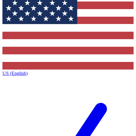
US (English)