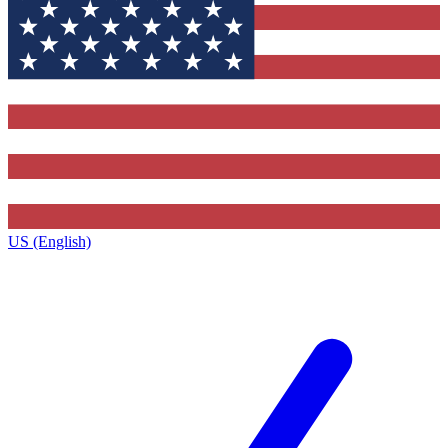
US (English)