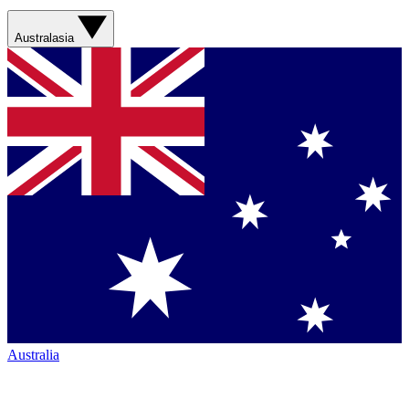
Australasia
Australia