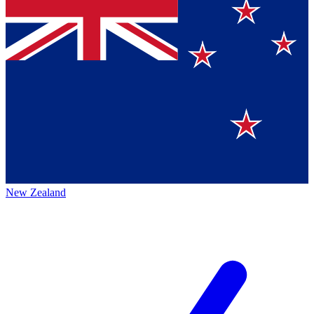
New Zealand