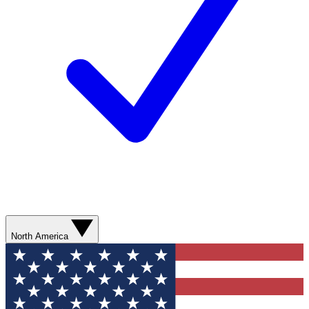
North America