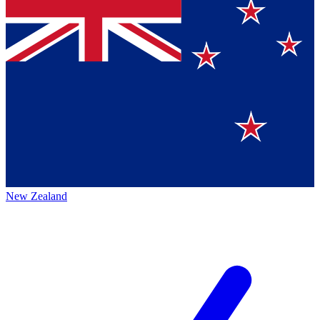
New Zealand