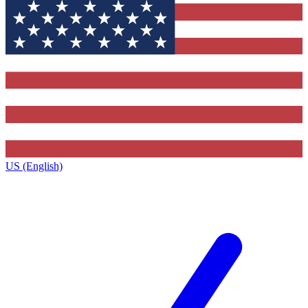
US (English)