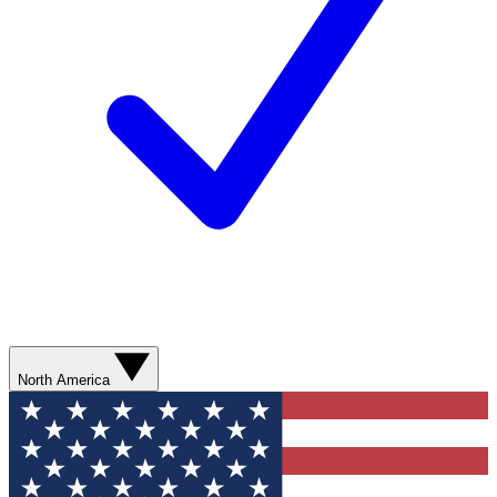
North America