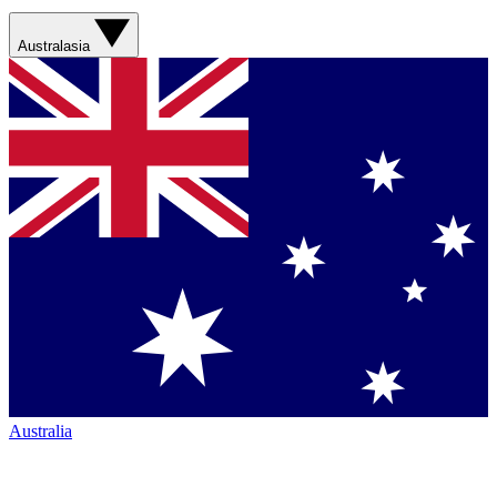
Australasia
Australia