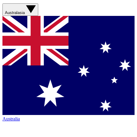
Australasia
Australia