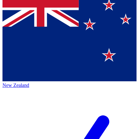
New Zealand