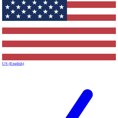
US (English)