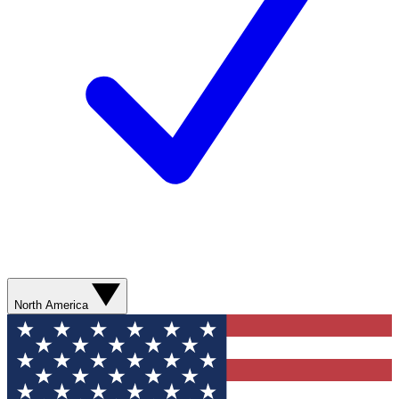
North America