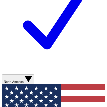
North America