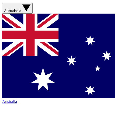
Australasia
Australia