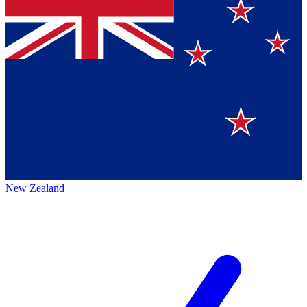
New Zealand