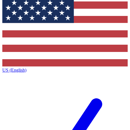
US (English)