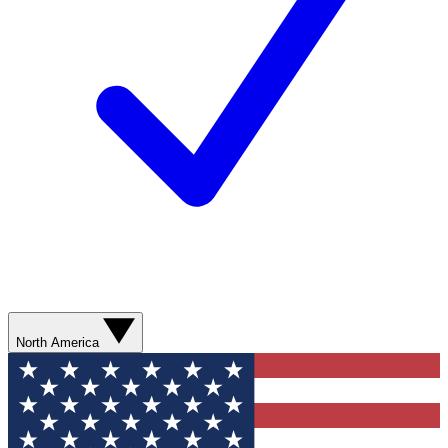
North America