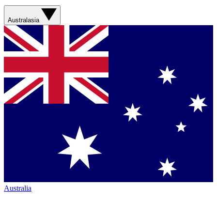
Australasia
Australia