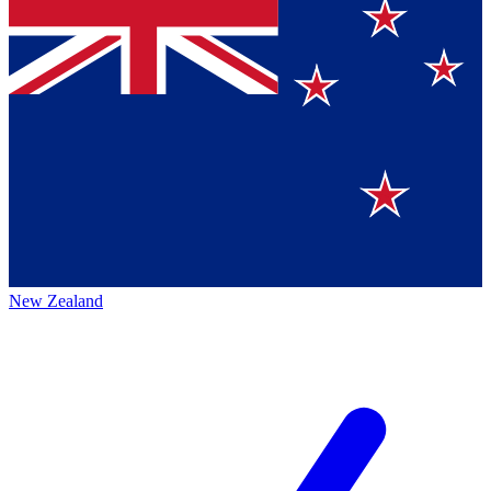
New Zealand