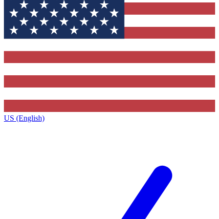
US (English)