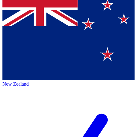
New Zealand