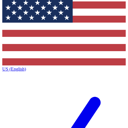
US (English)