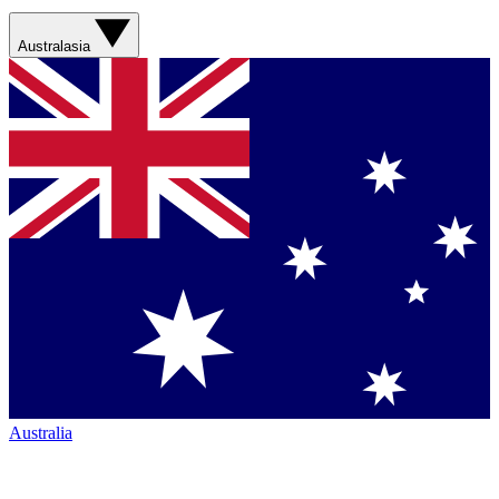
Australasia
Australia