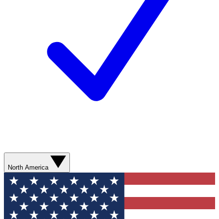
North America