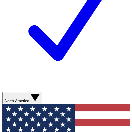
North America