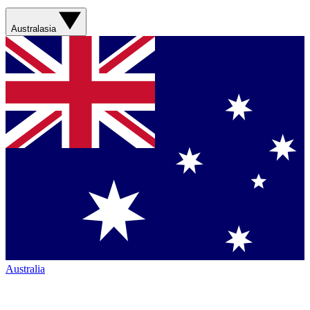
Australasia
Australia