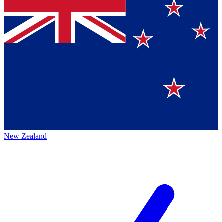
New Zealand