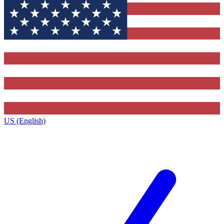
US (English)