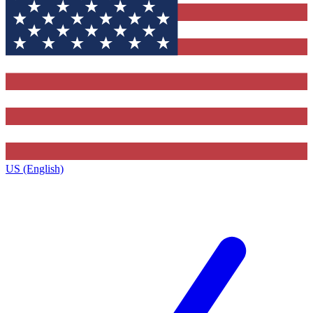
US (English)