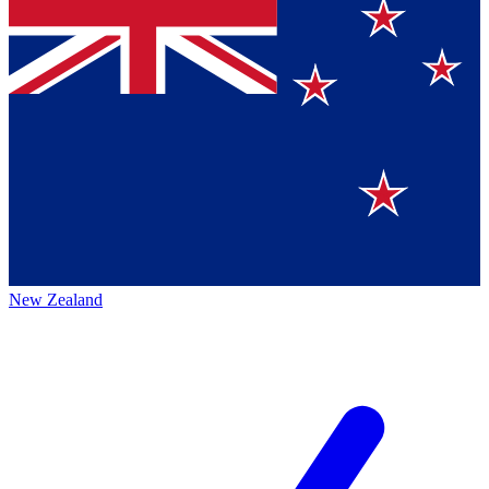
New Zealand