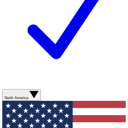
North America