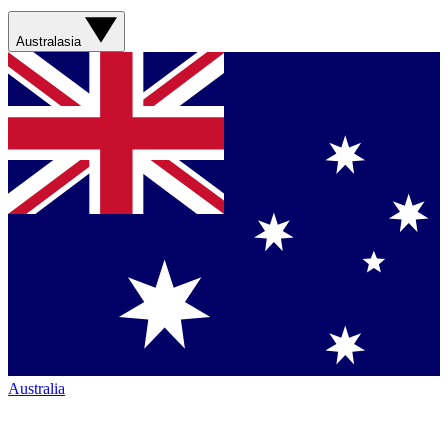
Australasia
Australia