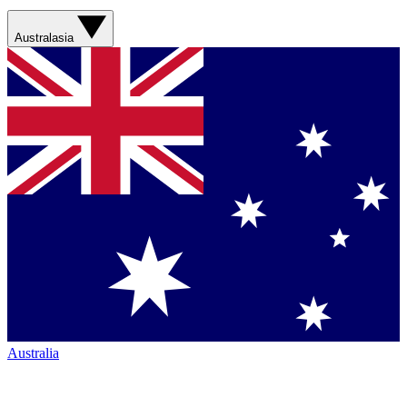
Australasia
Australia