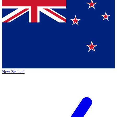
New Zealand