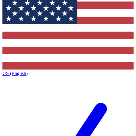
US (English)