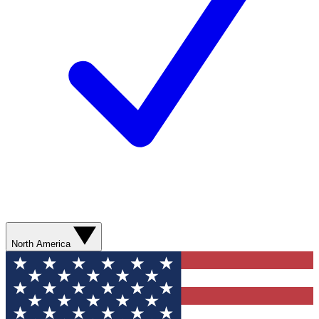
North America