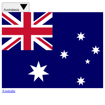
Australasia
Australia