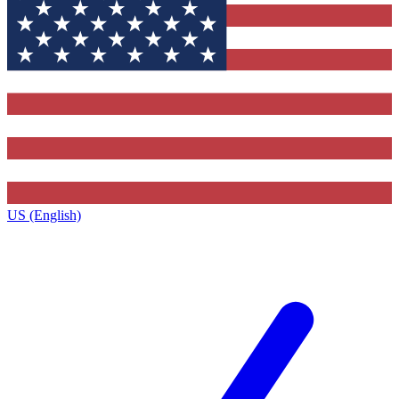
US (English)