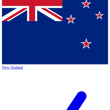
New Zealand