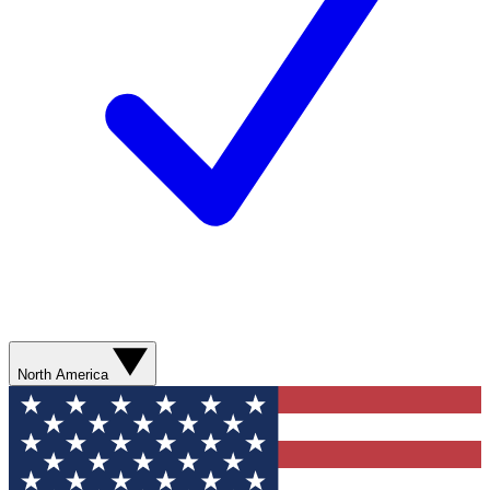
North America