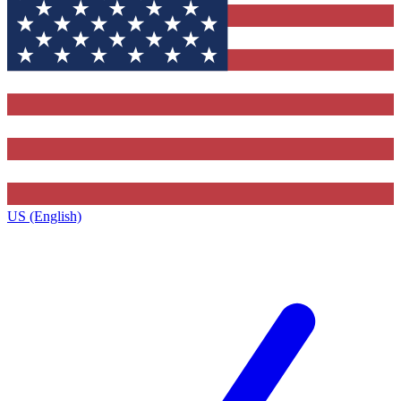
US (English)