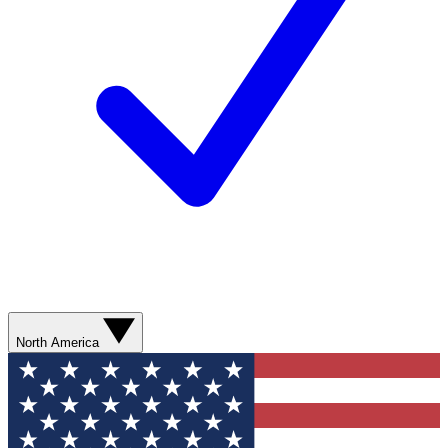
North America