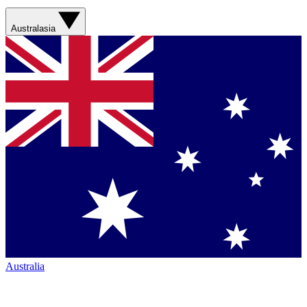
Australasia
Australia