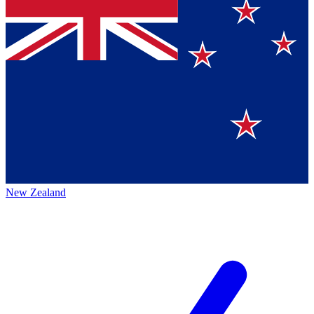
New Zealand