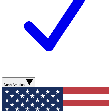
North America