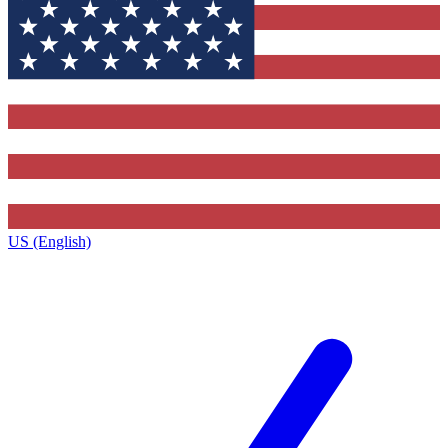
US (English)