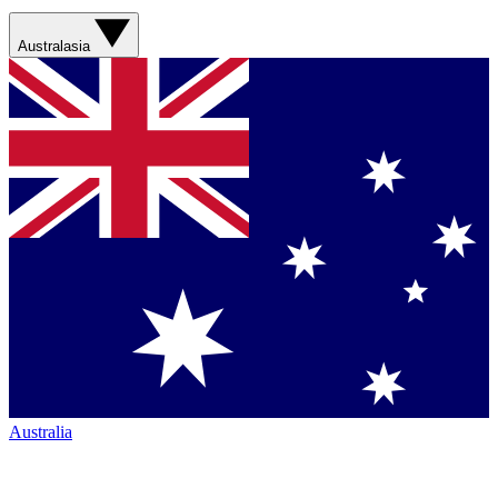
Australasia
Australia