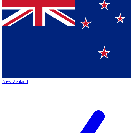
New Zealand