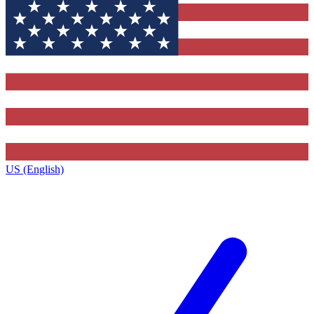
US (English)