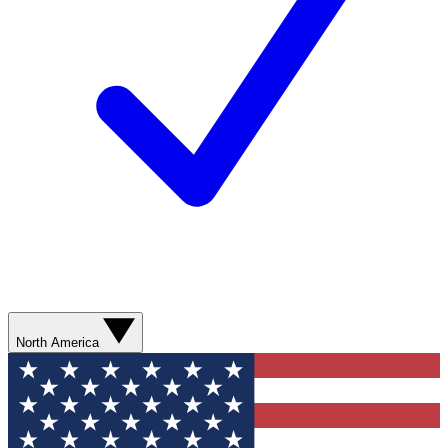
North America