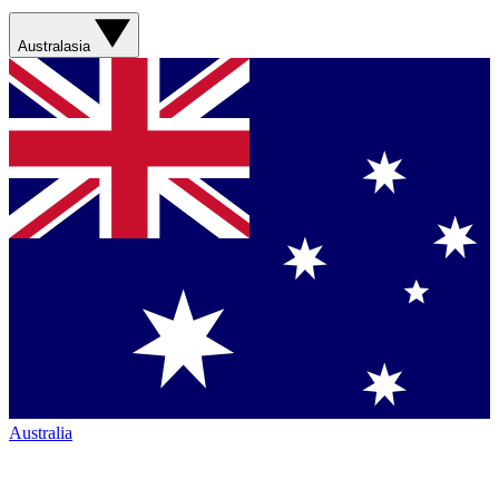
Australasia
Australia