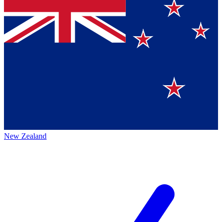
New Zealand