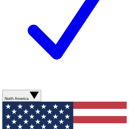
North America