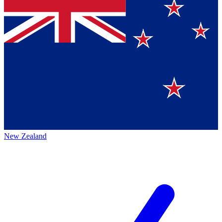
New Zealand