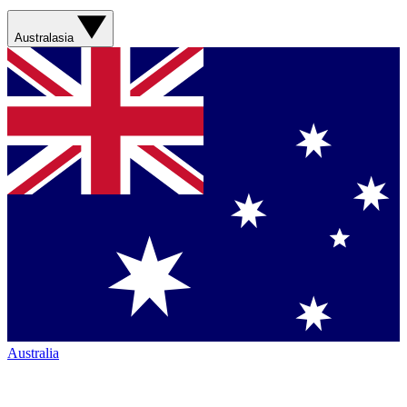
Australasia
Australia