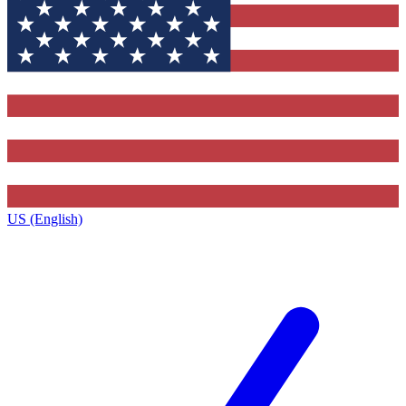
US (English)