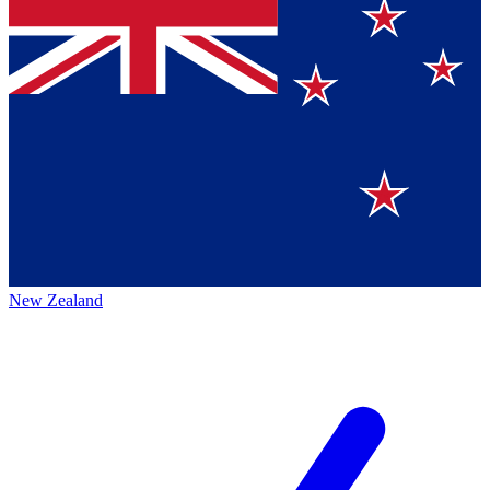
New Zealand