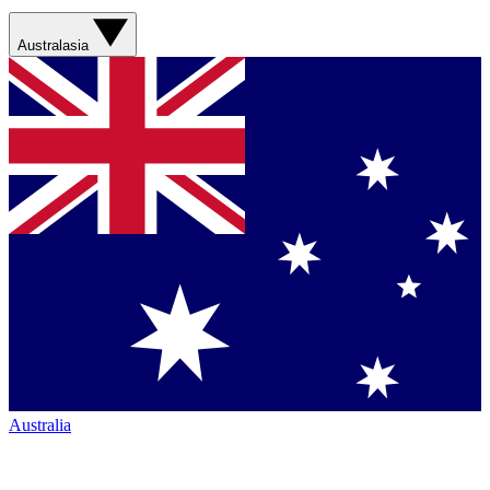
Australasia
Australia