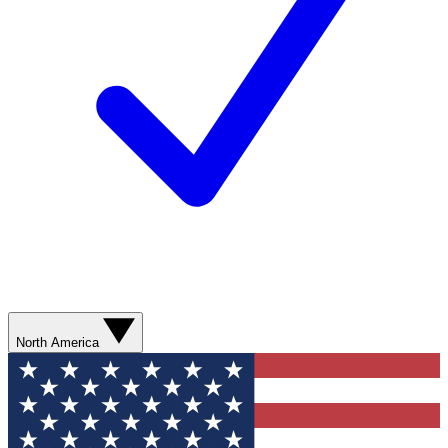
North America