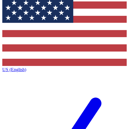
US (English)