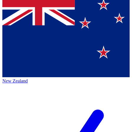
New Zealand