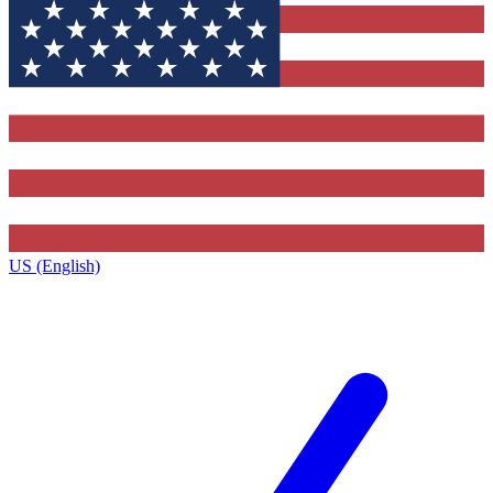
US (English)