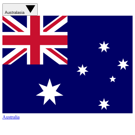
Australasia
Australia