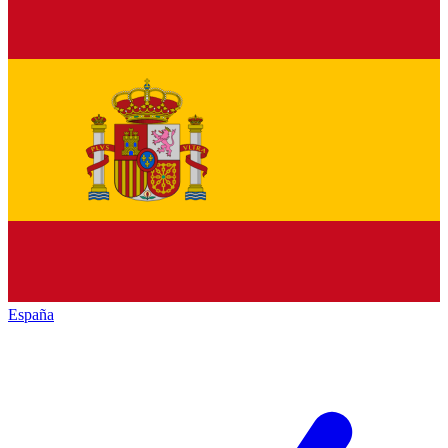
España