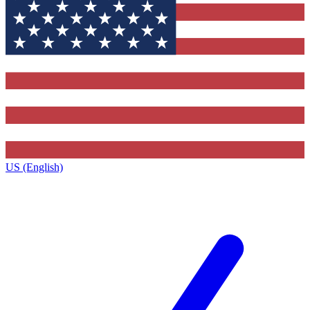
US (English)