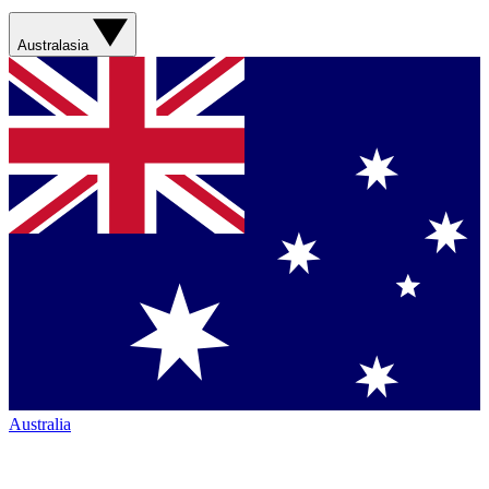
Australasia
Australia