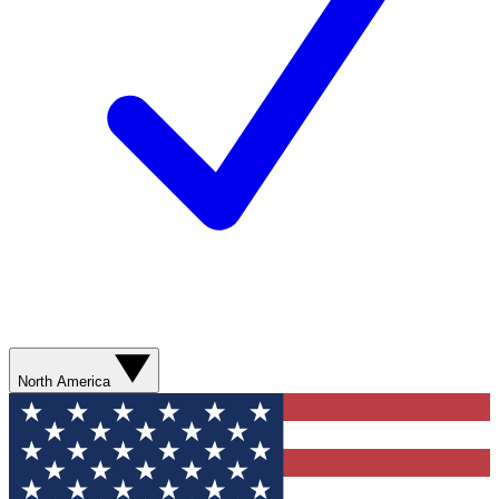
North America