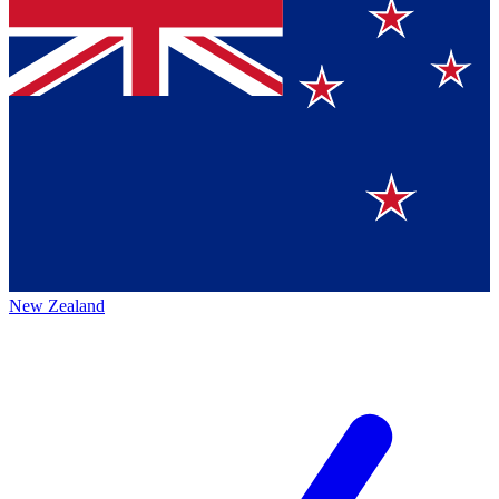
New Zealand