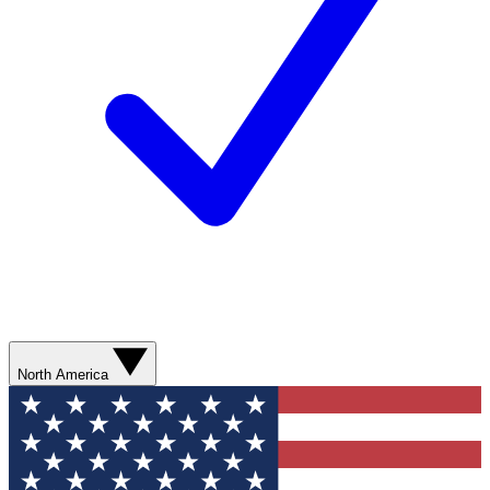
North America