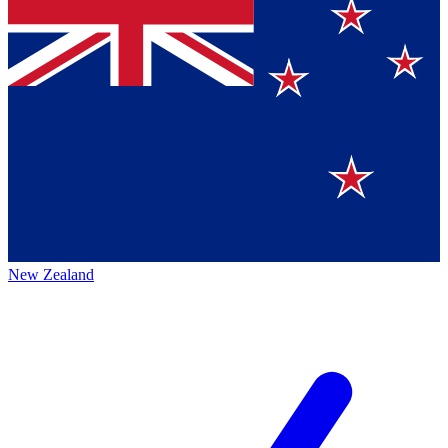
New Zealand