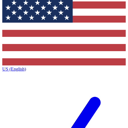
US (English)