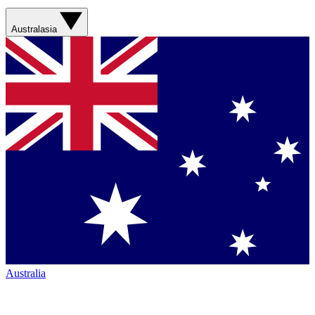
Australasia
Australia