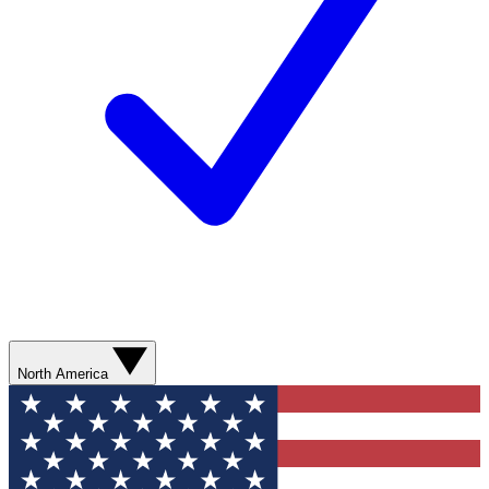
North America