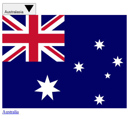
Australasia
Australia