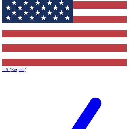
US (English)