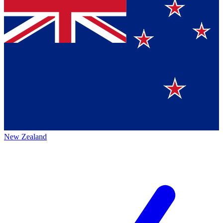
New Zealand