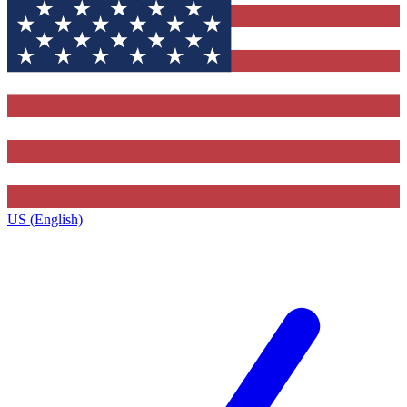
US (English)