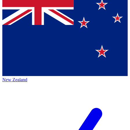
New Zealand