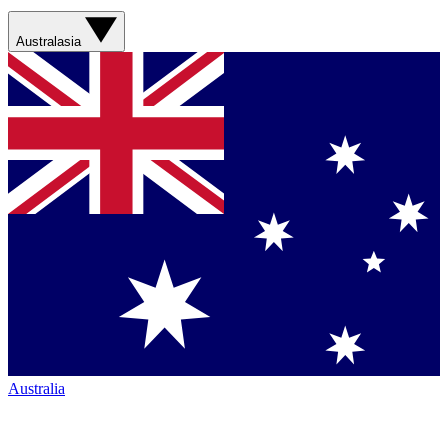
Australasia
Australia