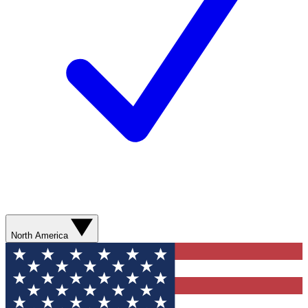
North America