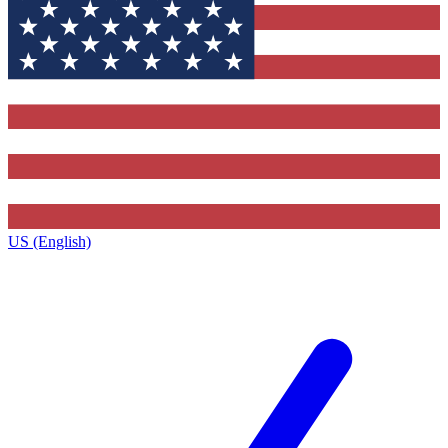
US (English)