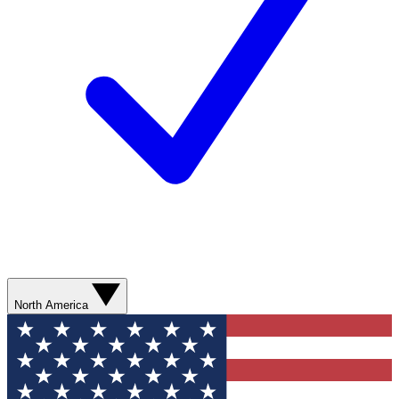
North America