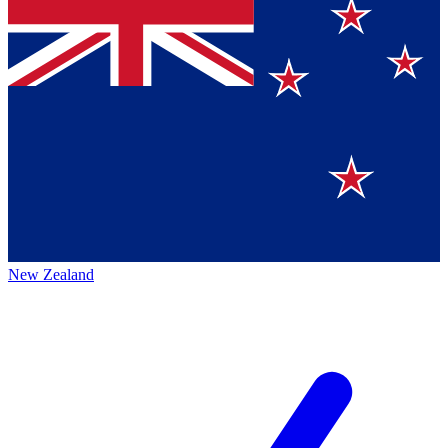
New Zealand