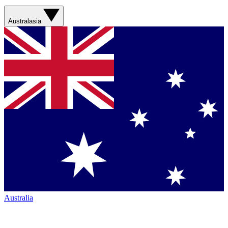
Australasia
Australia