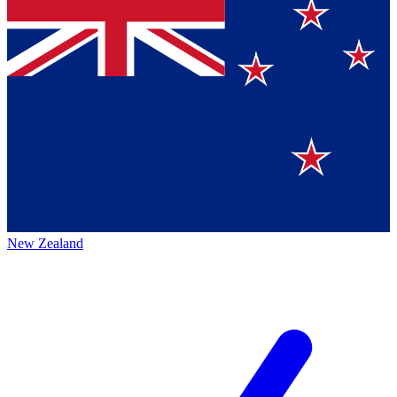
New Zealand