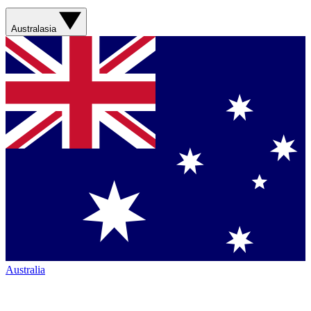
Australasia
Australia