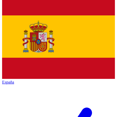
España