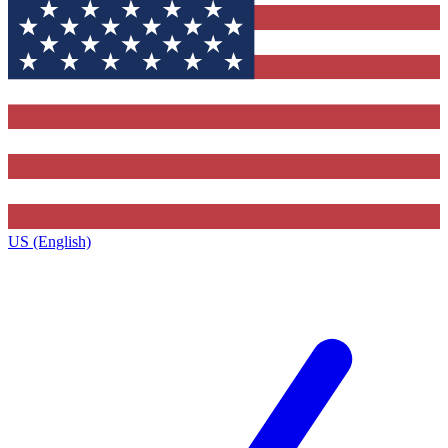
US (English)