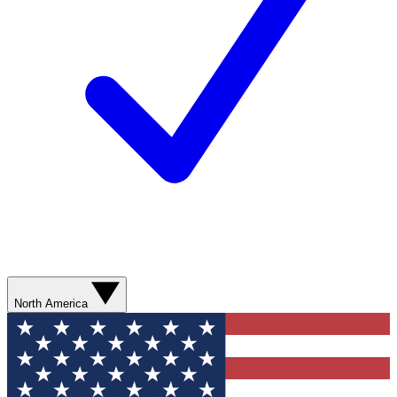
North America