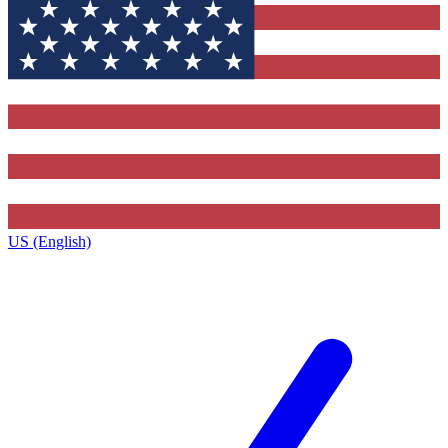
US (English)