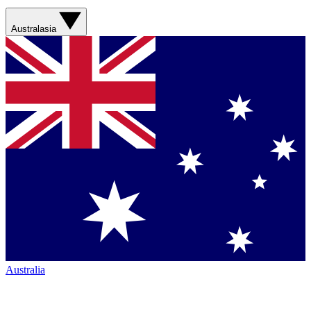
Australasia
Australia