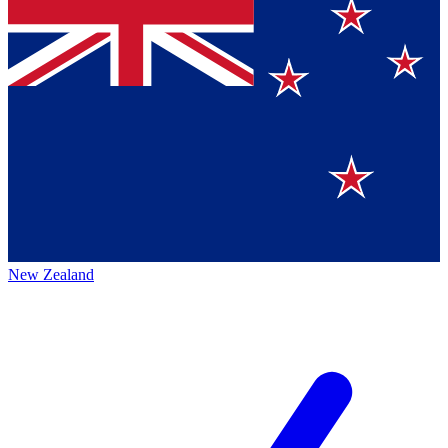
New Zealand