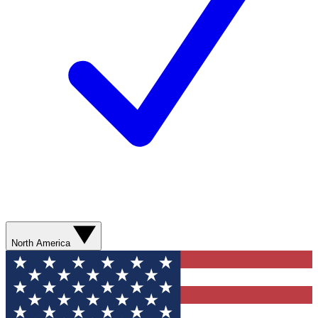
North America