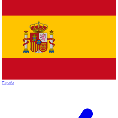
España