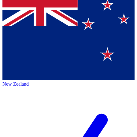
New Zealand