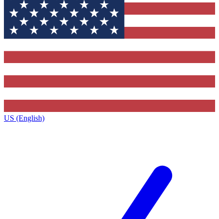
US (English)