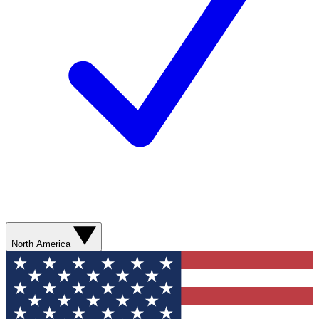
North America