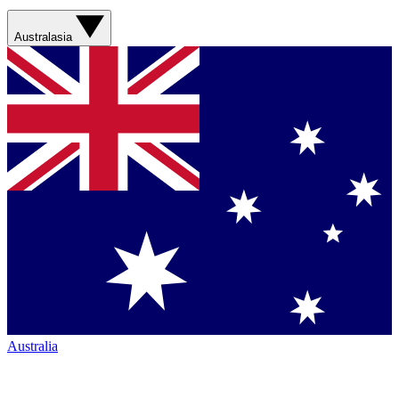
Australasia
Australia