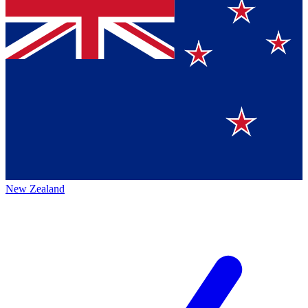
New Zealand