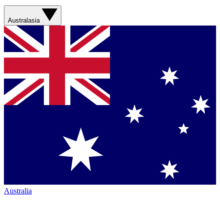
Australasia
Australia