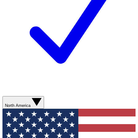
North America