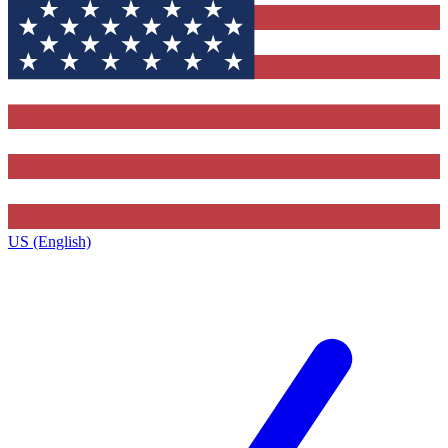
US (English)