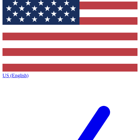
US (English)