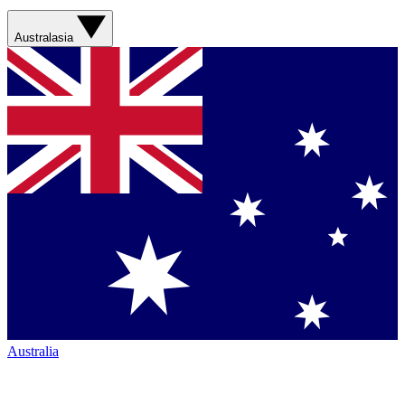
Australasia
Australia