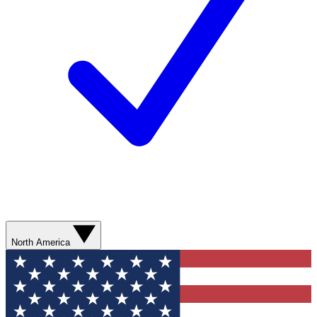
North America