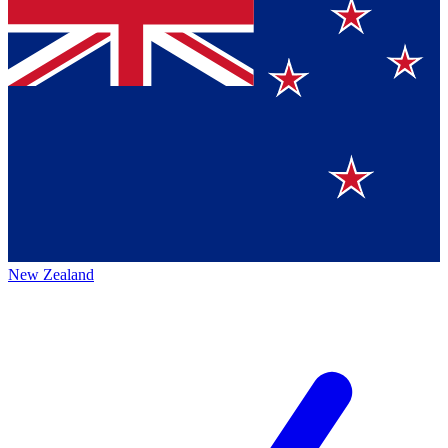
New Zealand