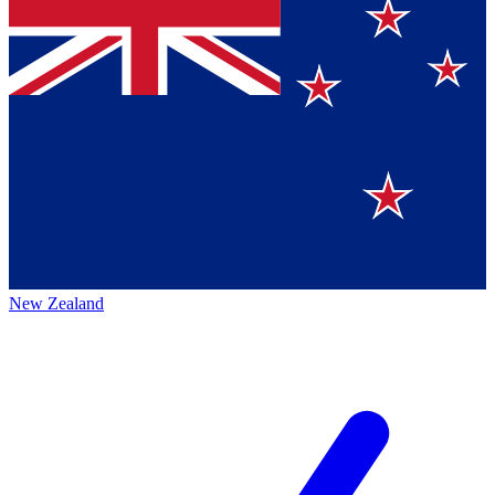
New Zealand