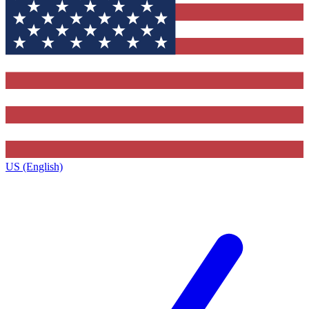
US (English)