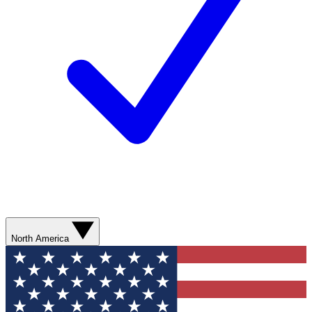
North America