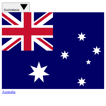
Australasia
Australia