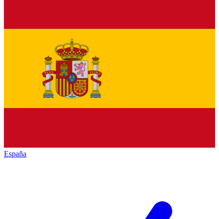
España