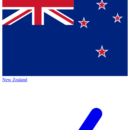
New Zealand