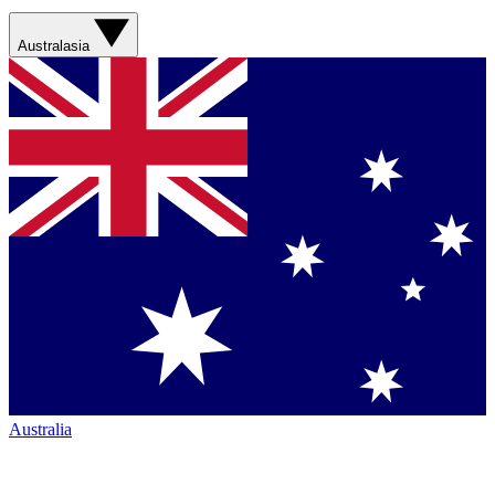
Australasia
Australia