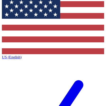
US (English)