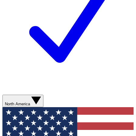
North America