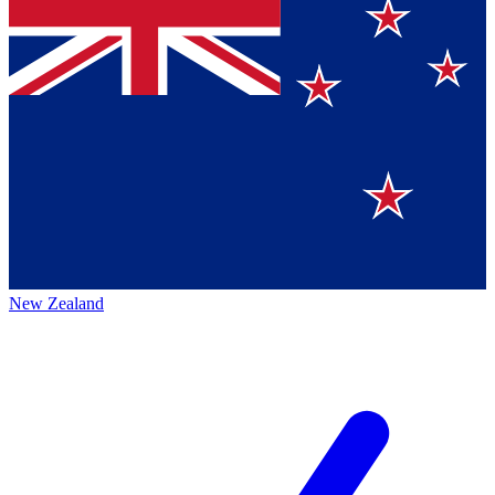
New Zealand