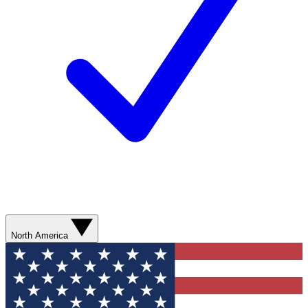
North America