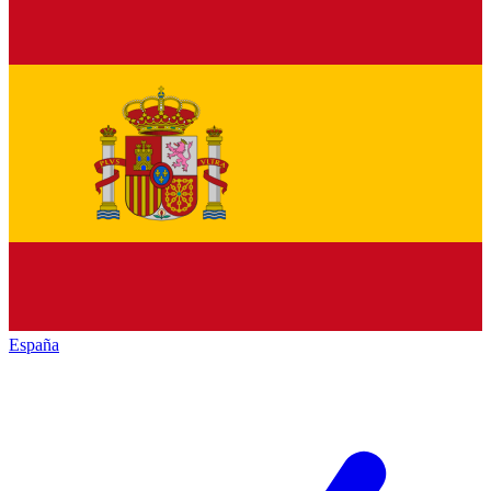
España