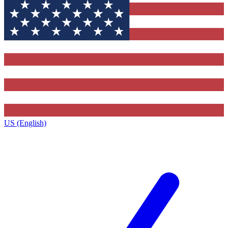
US (English)