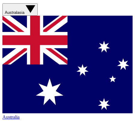
Australasia
Australia