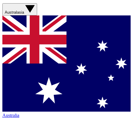
Australasia
Australia