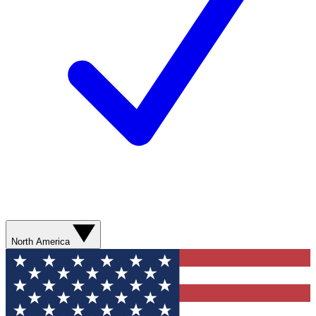
North America