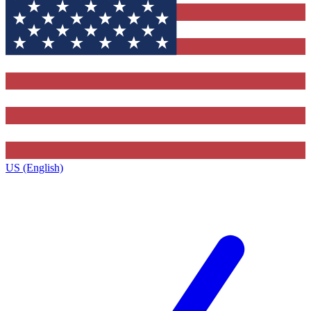
US (English)