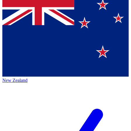
New Zealand