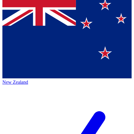
New Zealand