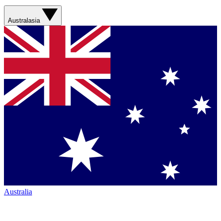
Australasia
Australia