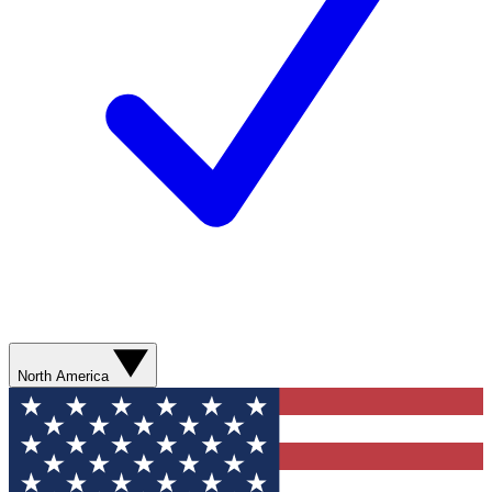
North America