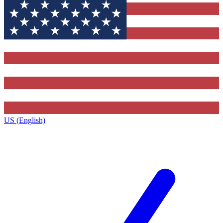
US (English)