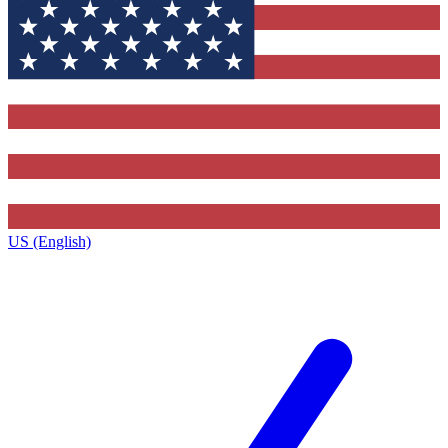
US (English)