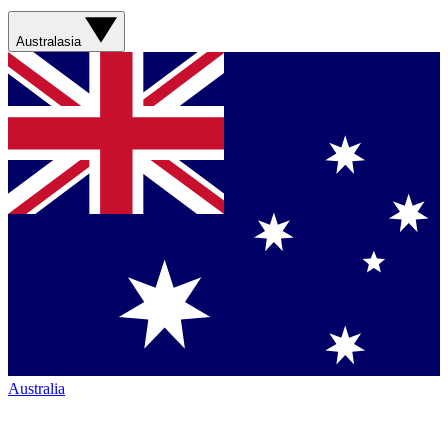
Australasia
Australia