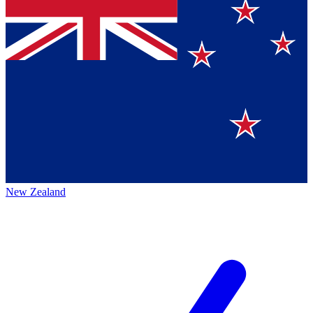
New Zealand