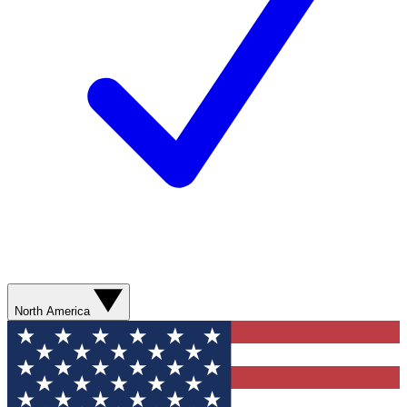
North America