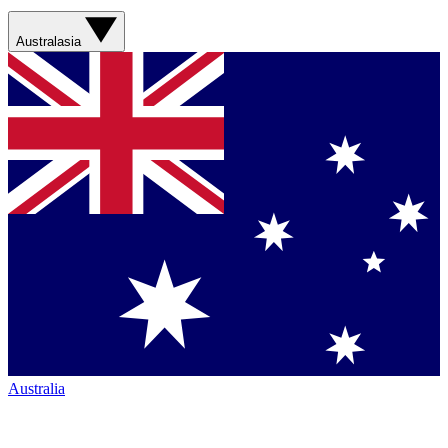
Australasia
Australia