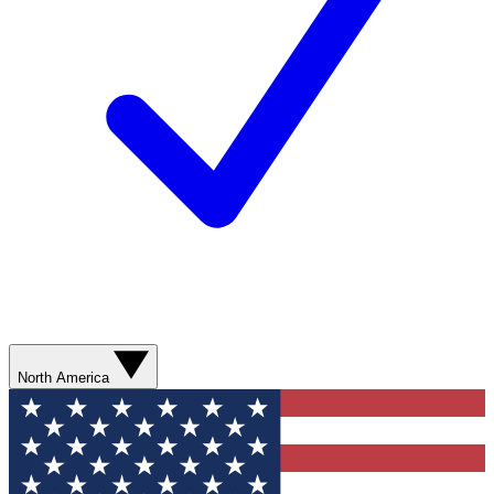
North America