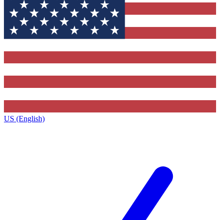
US (English)