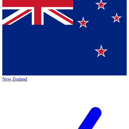
New Zealand