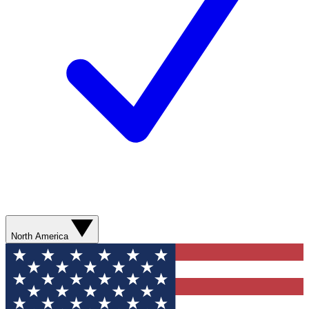
North America