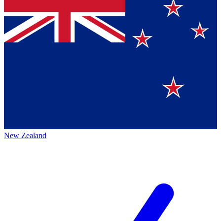
New Zealand