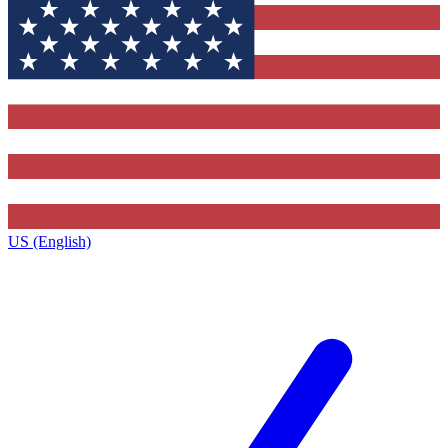
US (English)