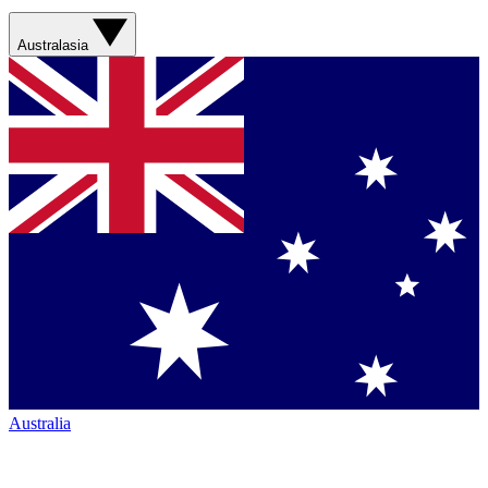
Australasia
Australia