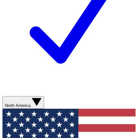
North America