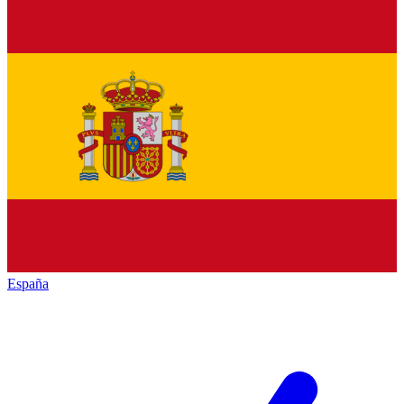
España