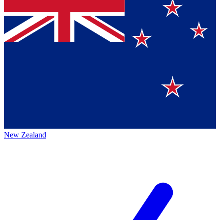
New Zealand