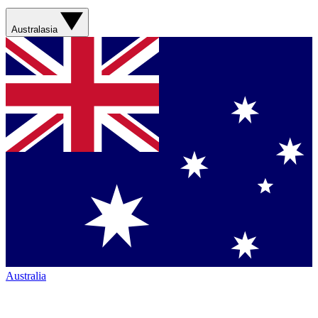
Australasia
Australia