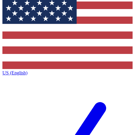
US (English)